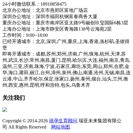
24小时微信联系：18910858475
北京办公地址：北京市燕郊区富地广场店
深圳办公地址：深圳市福田杭钢富春商务大厦
重庆办公地址：重庆市南岸区亚太路9号融创玖玺国际6栋3层
上海办公地址：上海市静安区青海路138号云海苑2层
工作时间：9:00~18:00
已经开通城市：北京,深圳,广州,重庆,上海,香港,洛杉矶,圣彼得
堡
即将开通城市：成都,苏州,郑州,济南,广州,珠海,杭州,天津,苏
州,武汉,长沙,常州,南昌,厦门,昆明,哈尔滨,大连,福州,南京,青岛,
温州,三亚,济南,珠海,宁波,石家庄,廊坊,东莞,周山,郑州,合肥,金
华,海口,莆田,丽江,台州,漳州,泉州,佛山,南通,沧州,无锡,南昌,连
云港,中山,齐齐哈尔,保定,张家口,扬州,泰州,烟台,汕头,兰州,衡
州,西安,惠州,昆明,呼和浩特,包头,乌鲁木齐
关注我们
Copyright © 2014-2026
禧孕生育顾问
瑞亚未来集团有限公
司 All Rights Reserved
网站地图