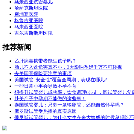
马来西亚试管婴儿
哈萨克斯坦医院
柬埔寨医院
格鲁吉亚医院
马来西亚医院
吉尔吉斯斯坦医院
推荐新闻
乙肝病毒携带者能生孩子吗？
胎儿不入盆危害真不小，3大影响孕妈千万不可轻视
去美国买保险要注意的事项
美国试管“安全性”覆盖全周期，表现在哪儿?
一些日常小事会导致不孕不育！
想提升试管婴儿成功率，饮食调理6步走，圆试管婴儿父
赴美产子中孕期不能做的这些事！
泰国试管婴儿：只剩一条输卵管，还能自然怀孕吗？
俄罗斯试管受热捧的真实原因
俄罗斯试管婴儿：为什么女生在来大姨妈的时候总想吃巧