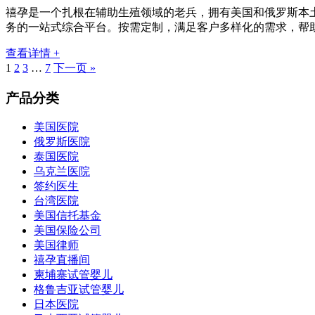
禧孕是一个扎根在辅助生殖领域的老兵，拥有美国和俄罗斯本土
务的一站式综合平台。按需定制，满足客户多样化的需求，帮
查看详情 +
1
2
3
…
7
下一页 »
产品分类
美国医院
俄罗斯医院
泰国医院
乌克兰医院
签约医生
台湾医院
美国信托基金
美国保险公司
美国律师
禧孕直播间
柬埔寨试管婴儿
格鲁吉亚试管婴儿
日本医院