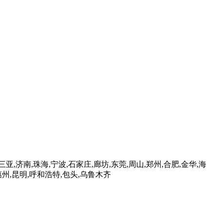
三亚,济南,珠海,宁波,石家庄,廊坊,东莞,周山,郑州,合肥,金华,海
,惠州,昆明,呼和浩特,包头,乌鲁木齐