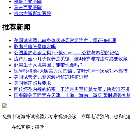
格鲁吉亚医院
马来西亚医院
吉尔吉斯斯坦医院
推荐新闻
美国试管婴儿前身体这些异常要注意，需正确处理
取卵后腹胀是腹水吗
公园里的名媛宝贝 [小叔vlog]——公益与希望的记忆
流产后坐小月子保养是关键！这4种护理方法有必要收藏
赴美生子入境美国，能带现金吗？
试管移植前4大暖宫方法集锦，艾叶泡脚一次成功不靠谱
美国试管婴儿专家解析解冻移植过程
美国签证照片要求
网传怀孕内裤的秘密！干净是男宝脏是女宝，快看准不准
国务院关于同意在天津、上海、海南、重庆 暂时调整实
免费申请海外试管婴儿专家视频会诊，立即电话预约。想和他们一样
——在线客服：禧孕