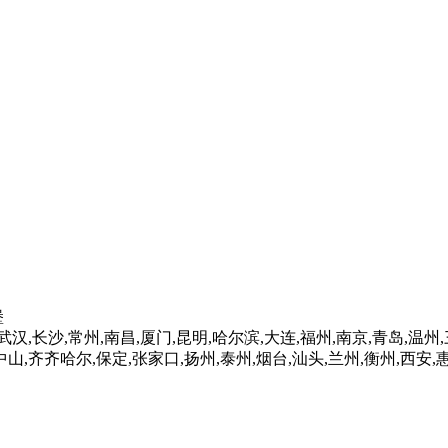
堡
汉,长沙,常州,南昌,厦门,昆明,哈尔滨,大连,福州,南京,青岛,温州,
,中山,齐齐哈尔,保定,张家口,扬州,泰州,烟台,汕头,兰州,衡州,西安