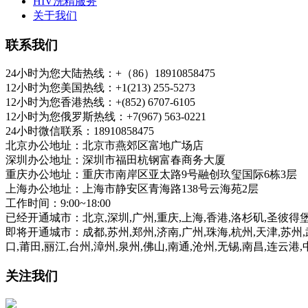
HIV洗精服务
关于我们
联系我们
24小时为您大陆热线：+（86）18910858475
12小时为您美国热线：+1(213) 255-5273
12小时为您香港热线：+(852) 6707-6105
12小时为您俄罗斯热线：+7(967) 563-0221
24小时微信联系：18910858475
北京办公地址：北京市燕郊区富地广场店
深圳办公地址：深圳市福田杭钢富春商务大厦
重庆办公地址：重庆市南岸区亚太路9号融创玖玺国际6栋3层
上海办公地址：上海市静安区青海路138号云海苑2层
工作时间：9:00~18:00
已经开通城市：北京,深圳,广州,重庆,上海,香港,洛杉矶,圣彼得
即将开通城市：成都,苏州,郑州,济南,广州,珠海,杭州,天津,苏州,武
口,莆田,丽江,台州,漳州,泉州,佛山,南通,沧州,无锡,南昌,连云港
关注我们