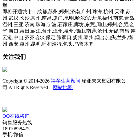
堡
即将开通城市：成都,苏州,郑州,济南,广州,珠海,杭州,天津,苏
州,武汉,长沙,常州,南昌,厦门,昆明,哈尔滨,大连,福州,南京,青岛,
温州,三亚,济南,珠海,宁波,石家庄,廊坊,东莞,周山,郑州,合肥,金
华,海口,莆田,丽江,台州,漳州,泉州,佛山,南通,沧州,无锡,南昌,连
云港,中山,齐齐哈尔,保定,张家口,扬州,泰州,烟台,汕头,兰州,衡
州,西安,惠州,昆明,呼和浩特,包头,乌鲁木齐
关注我们
Copyright © 2014-2026
禧孕生育顾问
瑞亚未来集团有限公
司 All Rights Reserved
网站地图
QQ在线咨询
销售服务热线
18910858475
手机/微信