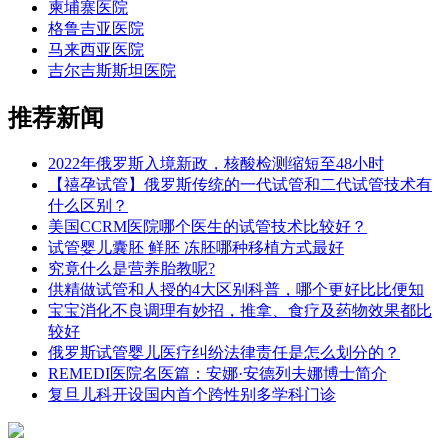
柬埔寨医院
格鲁吉亚医院
马来西亚医院
吉尔吉斯斯坦医院
推荐新闻
2022年俄罗斯入境新政，核酸检测缩短至48小时
【禧孕试管】俄罗斯传统的一代试管和二代试管技术有
什么区别？
美国CCRM医院哪个医生的试管技术比较好？
试管婴儿囊胚 鲜胚 冻胚哪种移植方式最好
究竟什么是营养胎教呢?
供精做试管和人授的4大区别科普，哪个更好比比便知
宝宝消化不良调理有妙招，推拿、食疗及药物效果都比
较好
俄罗斯试管婴儿医疗纠纷法律责任是怎么划分的？
REMEDI医院名医篇：安娜·安德列夫娜博士简介
复旦儿科开设国内首个跨性别多学科门诊