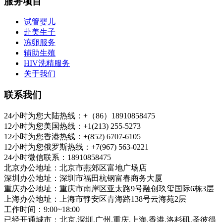
服务项目
试管婴儿
赴美生子
冻卵服务
辅助生殖
HIV洗精服务
关于我们
联系我们
24小时为您大陆热线：+（86）18910858475
12小时为您美国热线：+1(213) 255-5273
12小时为您香港热线：+(852) 6707-6105
12小时为您俄罗斯热线：+7(967) 563-0221
24小时微信联系：18910858475
北京办公地址：北京市燕郊区富地广场店
深圳办公地址：深圳市福田杭钢富春商务大厦
重庆办公地址：重庆市南岸区亚太路9号融创玖玺国际6栋3层
上海办公地址：上海市静安区青海路138号云海苑2层
工作时间：9:00~18:00
已经开通城市：北京,深圳,广州,重庆,上海,香港,洛杉矶,圣彼得