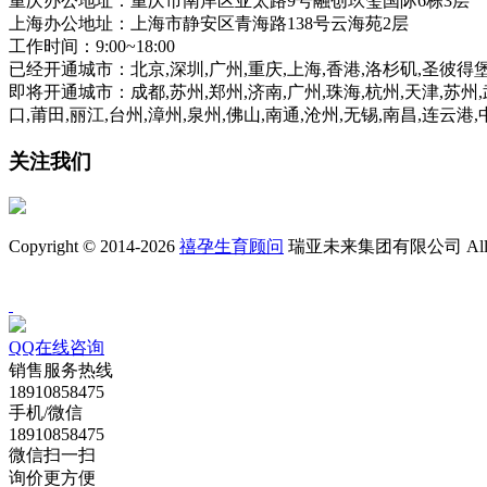
重庆办公地址：重庆市南岸区亚太路9号融创玖玺国际6栋3层
上海办公地址：上海市静安区青海路138号云海苑2层
工作时间：9:00~18:00
已经开通城市：北京,深圳,广州,重庆,上海,香港,洛杉矶,圣彼得
即将开通城市：成都,苏州,郑州,济南,广州,珠海,杭州,天津,苏州,武
口,莆田,丽江,台州,漳州,泉州,佛山,南通,沧州,无锡,南昌,连云港
关注我们
Copyright © 2014-2026
禧孕生育顾问
瑞亚未来集团有限公司 All Rig
QQ在线咨询
销售服务热线
18910858475
手机/微信
18910858475
微信扫一扫
询价更方便