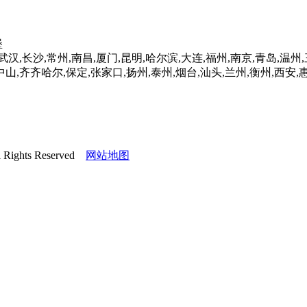
堡
汉,长沙,常州,南昌,厦门,昆明,哈尔滨,大连,福州,南京,青岛,温州,
,中山,齐齐哈尔,保定,张家口,扬州,泰州,烟台,汕头,兰州,衡州,西安
hts Reserved
网站地图