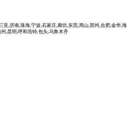
三亚,济南,珠海,宁波,石家庄,廊坊,东莞,周山,郑州,合肥,金华,海
,惠州,昆明,呼和浩特,包头,乌鲁木齐