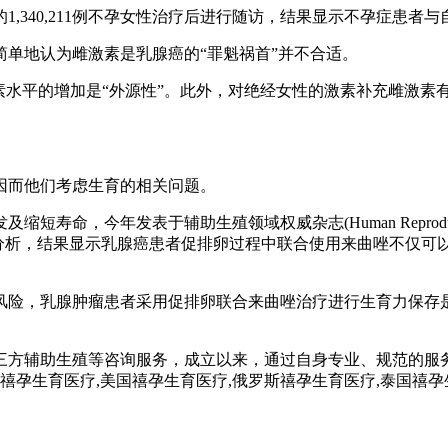
间的1,340,211例不孕女性治疗后进行随访，结果显示不孕症患
单地认为雌激素是乳腺癌的“罪魁祸首”并不合适。
素水平的增加是“外源性”。此外，对绝经女性的激素补充雌激素有
因而他们考虑生育的相关问题。
寿命，今年发表于辅助生殖领域权威杂志(Human Reprod
荟萃分析，结果显示乳腺癌患者促排卵过程中联合使用来曲唑不仅
风险，乳腺肿瘤患者采用促排卵联合来曲唑治疗进行生育力保存
三方辅助生殖等咨询服务，成立以来，通过自身专业、规范的服
孕,禧孕生育医疗,美国禧孕生育医疗,俄罗斯禧孕生育医疗,泰国禧孕