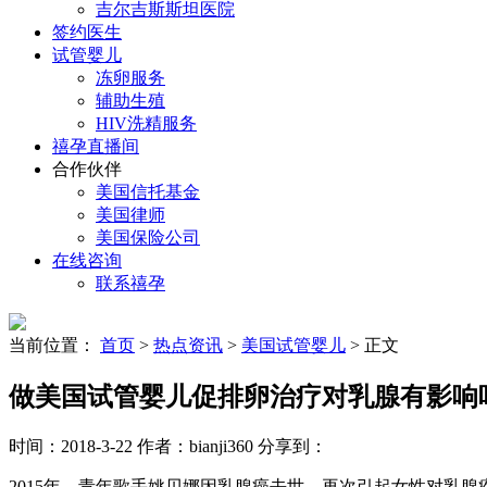
吉尔吉斯斯坦医院
签约医生
试管婴儿
冻卵服务
辅助生殖
HIV洗精服务
禧孕直播间
合作伙伴
美国信托基金
美国律师
美国保险公司
在线咨询
联系禧孕
当前位置：
首页
>
热点资讯
>
美国试管婴儿
> 正文
做美国试管婴儿促排卵治疗对乳腺有影响
时间：2018-3-22
作者：bianji360
分享到：
2015年，青年歌手姚贝娜因乳腺癌去世，再次引起女性对乳