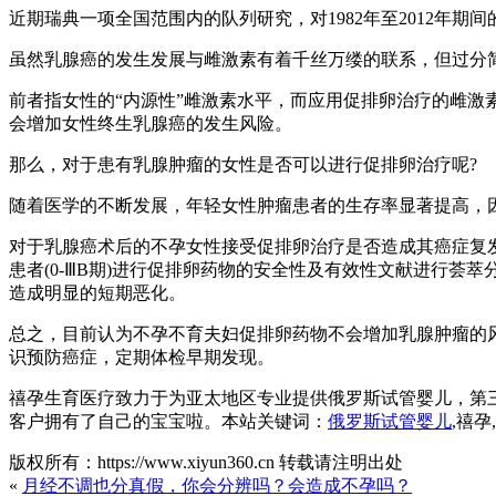
近期瑞典一项全国范围内的队列研究，对1982年至2012年期
虽然乳腺癌的发生发展与雌激素有着千丝万缕的联系，但过分简
前者指女性的“内源性”雌激素水平，而应用促排卵治疗的雌激
会增加女性终生乳腺癌的发生风险。
那么，对于患有乳腺肿瘤的女性是否可以进行促排卵治疗呢?
随着医学的不断发展，年轻女性肿瘤患者的生存率显著提高，
对于乳腺癌术后的不孕女性接受促排卵治疗是否造成其癌症复发及缩短
患者(0-ⅢB期)进行促排卵药物的安全性及有效性文献进行
造成明显的短期恶化。
总之，目前认为不孕不育夫妇促排卵药物不会增加乳腺肿瘤的
识预防癌症，定期体检早期发现。
禧孕生育医疗致力于为亚太地区专业提供俄罗斯试管婴儿，第
客户拥有了自己的宝宝啦。本站关键词：
俄罗斯试管婴儿
,禧
版权所有：https://www.xiyun360.cn 转载请注明出处
«
月经不调也分真假，你会分辨吗？会造成不孕吗？