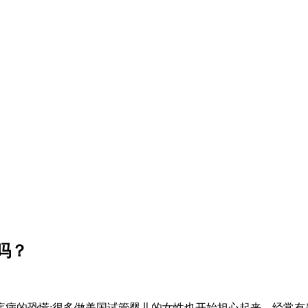
吗？
腺疾病的恐慌;很多做美国试管婴儿的女性也开始担心起来，经常有