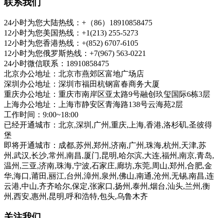
联系我们
24小时为您大陆热线：+（86）18910858475
12小时为您美国热线：+1(213) 255-5273
12小时为您香港热线：+(852) 6707-6105
12小时为您俄罗斯热线：+7(967) 563-0221
24小时微信联系：18910858475
北京办公地址：北京市燕郊区富地广场店
深圳办公地址：深圳市福田杭钢富春商务大厦
重庆办公地址：重庆市南岸区亚太路9号融创玖玺国际6栋3层
上海办公地址：上海市静安区青海路138号云海苑2层
工作时间：9:00~18:00
已经开通城市：北京,深圳,广州,重庆,上海,香港,洛杉矶,圣彼得
堡
即将开通城市：成都,苏州,郑州,济南,广州,珠海,杭州,天津,苏
州,武汉,长沙,常州,南昌,厦门,昆明,哈尔滨,大连,福州,南京,青岛,
温州,三亚,济南,珠海,宁波,石家庄,廊坊,东莞,周山,郑州,合肥,金
华,海口,莆田,丽江,台州,漳州,泉州,佛山,南通,沧州,无锡,南昌,连
云港,中山,齐齐哈尔,保定,张家口,扬州,泰州,烟台,汕头,兰州,衡
州,西安,惠州,昆明,呼和浩特,包头,乌鲁木齐
关注我们