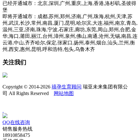
已经开通城市：北京,深圳,广州,重庆,上海,香港,洛杉矶,圣彼得
堡
即将开通城市：成都,苏州,郑州,济南,广州,珠海,杭州,天津,苏
州,武汉,长沙,常州,南昌,厦门,昆明,哈尔滨,大连,福州,南京,青岛,
温州,三亚,济南,珠海,宁波,石家庄,廊坊,东莞,周山,郑州,合肥,金
华,海口,莆田,丽江,台州,漳州,泉州,佛山,南通,沧州,无锡,南昌,连
云港,中山,齐齐哈尔,保定,张家口,扬州,泰州,烟台,汕头,兰州,衡
州,西安,惠州,昆明,呼和浩特,包头,乌鲁木齐
关注我们
Copyright © 2014-2026
禧孕生育顾问
瑞亚未来集团有限公
司 All Rights Reserved
网站地图
QQ在线咨询
销售服务热线
18910858475