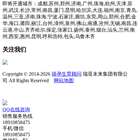
即将开通城市：成都,苏州,郑州,济南,广州,珠海,杭州,天津,苏
州,武汉,长沙,常州,南昌,厦门,昆明,哈尔滨,大连,福州,南京,青岛,
温州,三亚,济南,珠海,宁波,石家庄,廊坊,东莞,周山,郑州,合肥,金
华,海口,莆田,丽江,台州,漳州,泉州,佛山,南通,沧州,无锡,南昌,连
云港,中山,齐齐哈尔,保定,张家口,扬州,泰州,烟台,汕头,兰州,衡
州,西安,惠州,昆明,呼和浩特,包头,乌鲁木齐
关注我们
Copyright © 2014-2026
禧孕生育顾问
瑞亚未来集团有限公
司 All Rights Reserved
网站地图
QQ在线咨询
销售服务热线
18910858475
手机/微信
18910858475